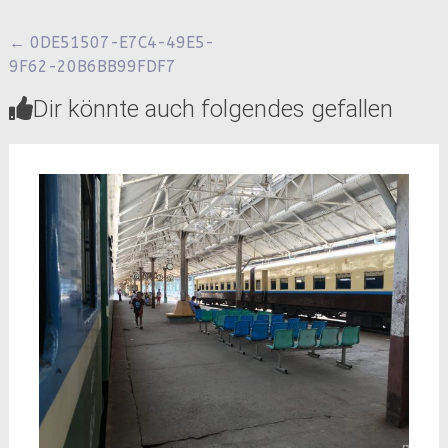
Beitragsnavigation
←
0DE51507-E7C4-49E5-
9F62-20B6BB99FDF7
Dir könnte auch folgendes gefallen