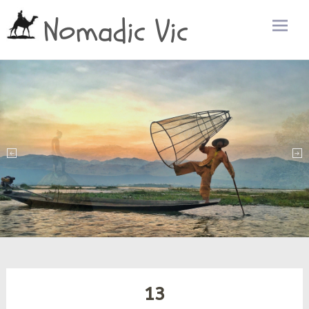
Nomadic Vic
Zum
Inhalt
sprin
13