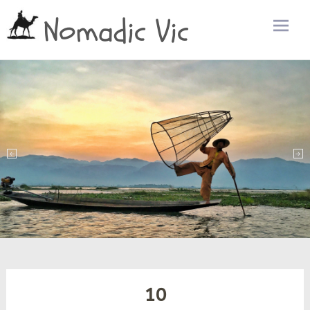
Nomadic Vic
Zum
Inhalt
sprin
10