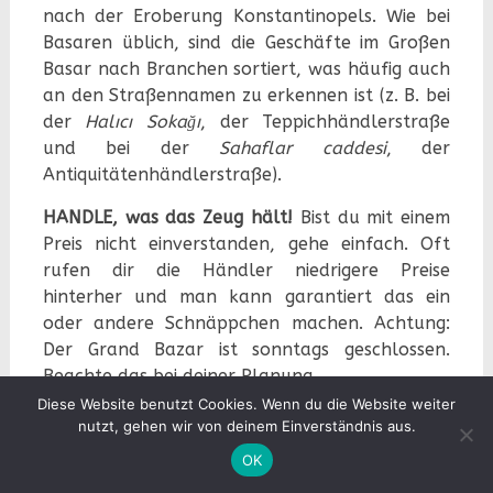
nach der Eroberung Konstantinopels. Wie bei
Basaren üblich, sind die Geschäfte im Großen
Basar nach Branchen sortiert, was häufig auch
an den Straßennamen zu erkennen ist (z. B. bei
der
Halıcı Sokağı
, der Teppichhändlerstraße
und bei der
Sahaflar caddesi
, der
Antiquitätenhändlerstraße).
HANDLE, was das Zeug hält!
Bist du mit einem
Preis nicht einverstanden, gehe einfach. Oft
rufen dir die Händler niedrigere Preise
hinterher und man kann garantiert das ein
oder andere Schnäppchen machen. Achtung:
Der Grand Bazar ist sonntags geschlossen.
Beachte das bei deiner Planung.
Diese Website benutzt Cookies. Wenn du die Website weiter
2
Tipp:
Verlässt man den Grand Bazar über
nutzt, gehen wir von deinem Einverständnis aus.
Diese Website nutzt Google Analytics. Möchtest du
einen der Nebenausgänge und bewegt sich
OK
nicht weiter getrackt werden, klicke
hier
immer bergab, findet man sich schnell einem