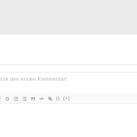
{}
[+]