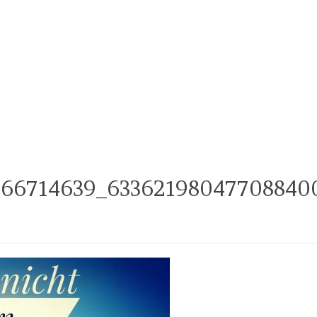
066714639_63362198047708840