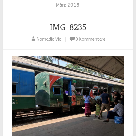
2018
März
IMG_8235
Nomadic Vic
0 Kommentare