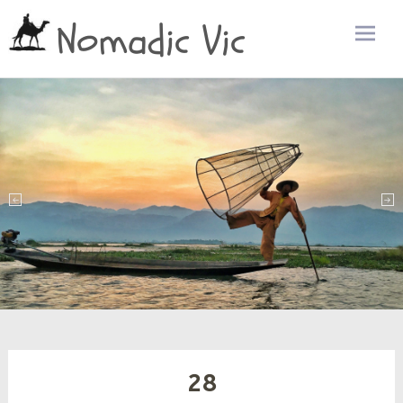
Nomadic Vic
Zum
Inhalt
sprin
28