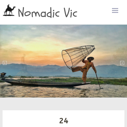
Nomadic Vic
Zum
Inhalt
sprin
24