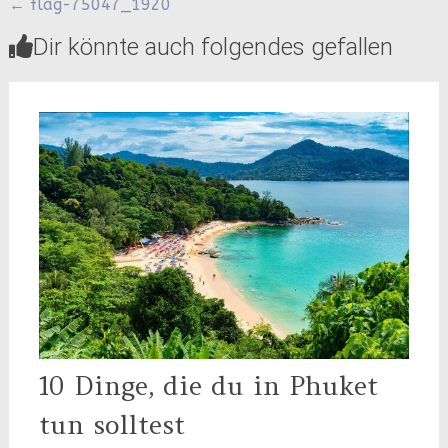
Beitragsnavigation
←
flag-75047_1920
Dir könnte auch folgendes gefallen
10 Dinge, die du in Phuket
tun solltest