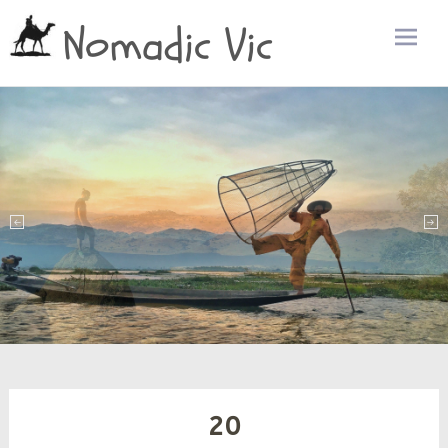
Nomadic Vic
Zum
Inhalt
sprin
20