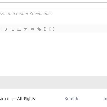
{}
[+]
c.com – All Rights
Kontakt
I