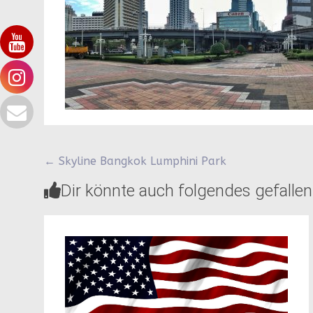
Beitragsnavigation
←
Skyline Bangkok Lumphini Park
Dir könnte auch folgendes gefallen