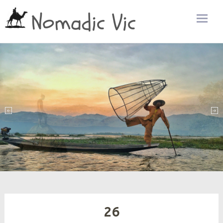
Nomadic Vic
Zum
Inhalt
sprin
26