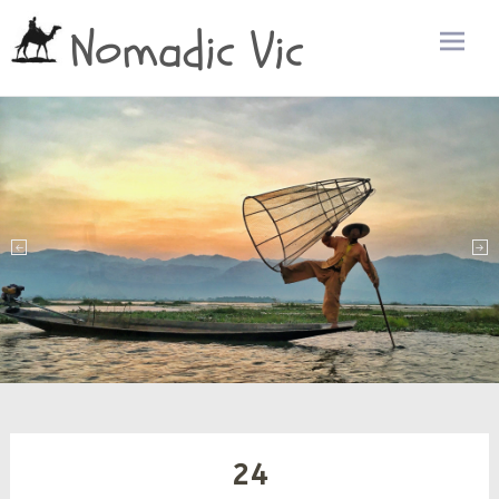
Nomadic Vic
Zum
Inhalt
sprin
24