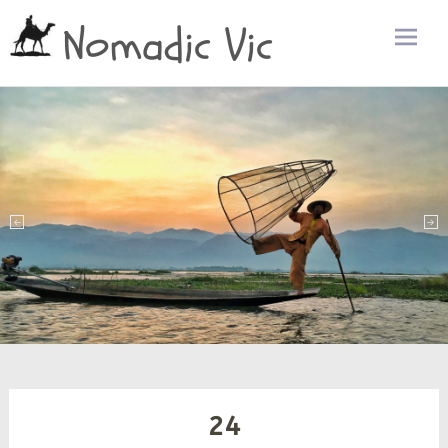
Nomadic Vic
Zum
Inhalt
sprin
24