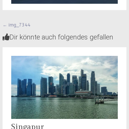
Beitragsnavigation
←
img_7344
Dir könnte auch folgendes gefallen
Singapur