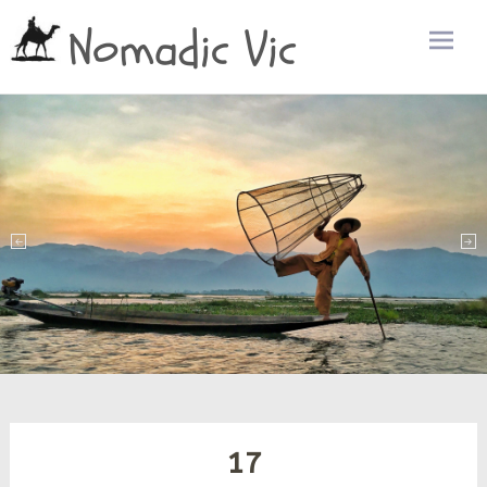
Nomadic Vic
Zum
Inhalt
sprin
17