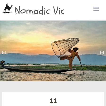
Nomadic Vic
Zum
Inhalt
sprin
11