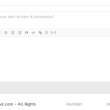
{}
[+]
c.com – All Rights
Kontakt
I