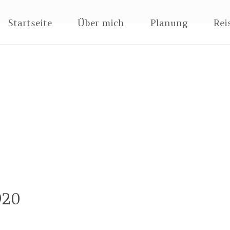
Zum
Startseite
Über mich
Planung
Rei
Inhalt
springen
920