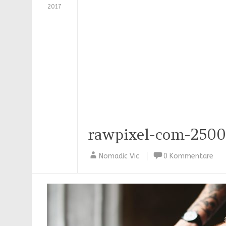
2017
rawpixel-com-250
Nomadic Vic
0 Kommentare