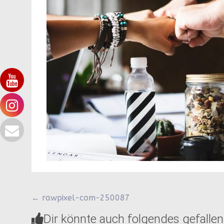
Beitragsnavigation
←
rawpixel-com-250087
Dir könnte auch folgendes gefallen