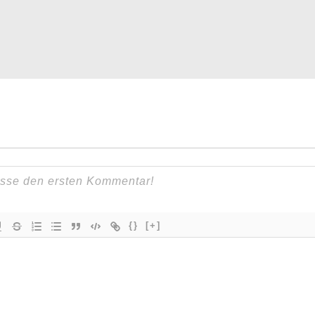
{}
[+]