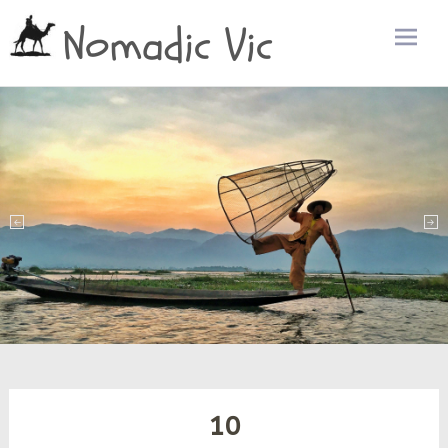
Nomadic Vic
Zum
Inhalt
sprin
10