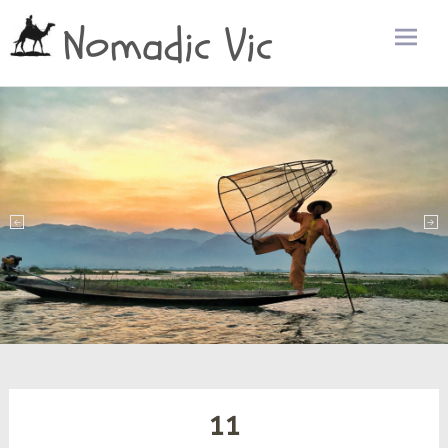
Nomadic Vic
Zum
Inhalt
sprin
11