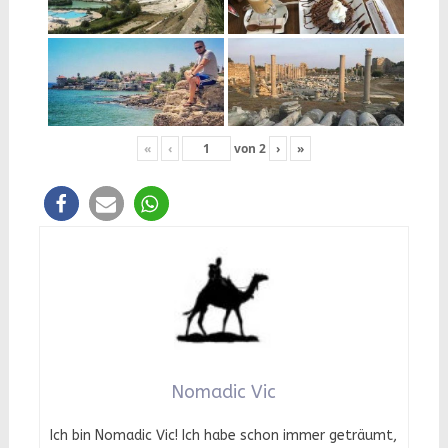
«
‹
von
2
›
»
Nomadic Vic
Ich bin Nomadic Vic! Ich habe schon immer geträumt,