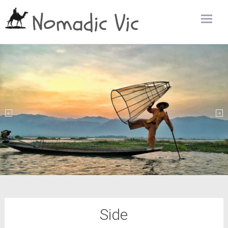
Nomadic Vic
Zum
Inhalt
sprin
Side