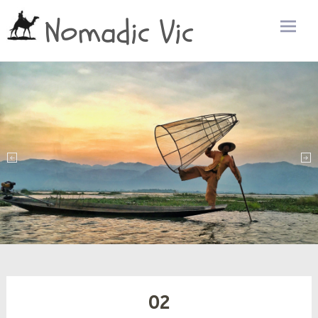
Nomadic Vic
Zum
Inhalt
sprin
02