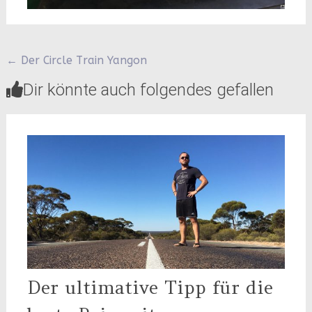
Beitragsnavigation
←
Der Circle Train Yangon
Dir könnte auch folgendes gefallen
Der ultimative Tipp für die