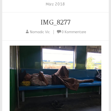
2018
März
IMG_8277
Nomadic Vic
0 Kommentare