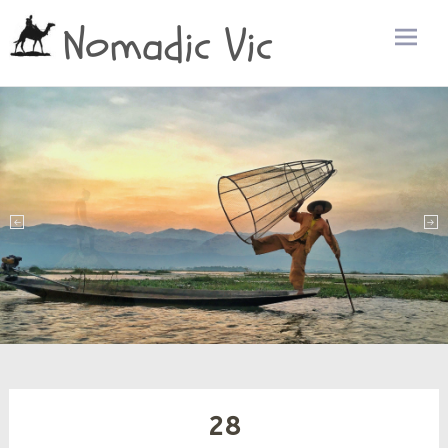
Nomadic Vic
Zum
Inhalt
sprin
28