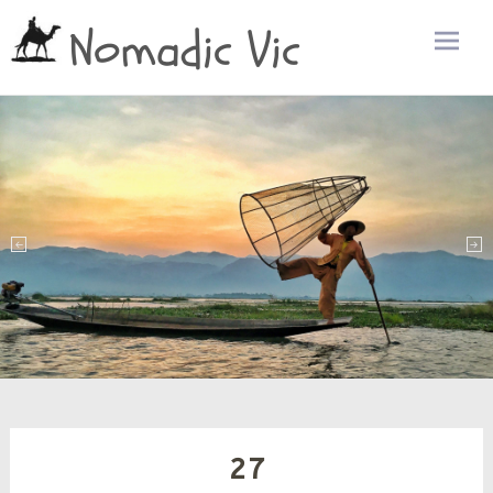
Nomadic Vic
Zum
Inhalt
sprin
27