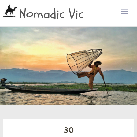
Nomadic Vic
Zum
Inhalt
sprin
30