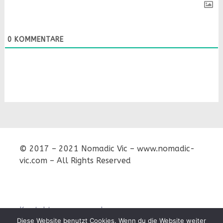
0
KOMMENTARE
© 2017 – 2021 Nomadic Vic – www.nomadic-
vic.com – All Rights Reserved
Kontakt
Impressum
Diese Website benutzt Cookies. Wenn du die Website weiter
Datenschutz