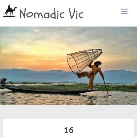
Nomadic Vic
Zum
Inhalt
sprin
16