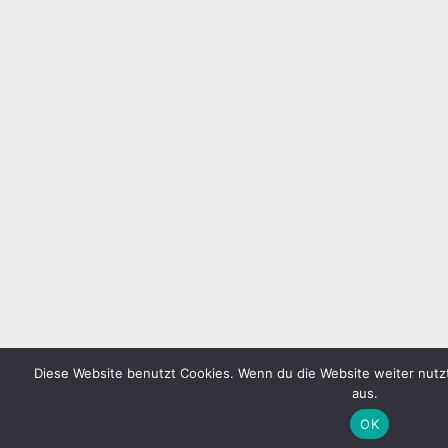
Diese Website benutzt Cookies. Wenn du die Website weiter nutz
aus.
Diese Website nutzt Google Analytics. Möchtest du ni
OK
hier