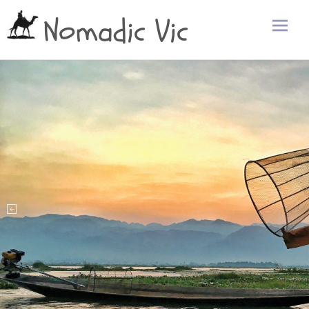
Nomadic Vic
Zum
Inhalt
sprin