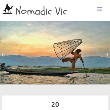
Nomadic Vic
Zum
Inhalt
sprin
20