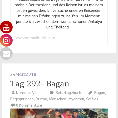
mehr in Deutschland und das Reisen ist zu meinem
Leben geworden. Ich versuche anderen Reisenden
mit meinen Erfahrungen zu helfen. Im Moment
pendle ich zwischen dem wunderschönen Antalya
und Thailand…
www.nomadic-vic.com
24
März
2018
Tag 292- Bagan
Nomadic Vic
Reisetagebuch
Bagan
,
Begegnungen
,
Burma
,
Menschen
,
Myanmar
,
Selfies
0 Kommentare