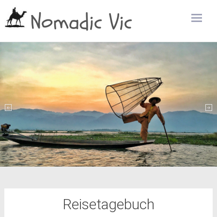
Nomadic Vic
Zum
Inhalt
sprin
Reisetagebuch