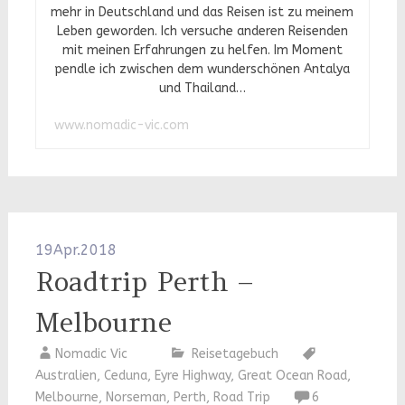
mehr in Deutschland und das Reisen ist zu meinem
Leben geworden. Ich versuche anderen Reisenden
mit meinen Erfahrungen zu helfen. Im Moment
pendle ich zwischen dem wunderschönen Antalya
und Thailand…
www.nomadic-vic.com
19
Apr.
2018
Roadtrip Perth –
Melbourne
Nomadic Vic
Reisetagebuch
Australien
,
Ceduna
,
Eyre Highway
,
Great Ocean Road
,
Melbourne
,
Norseman
,
Perth
,
Road Trip
6