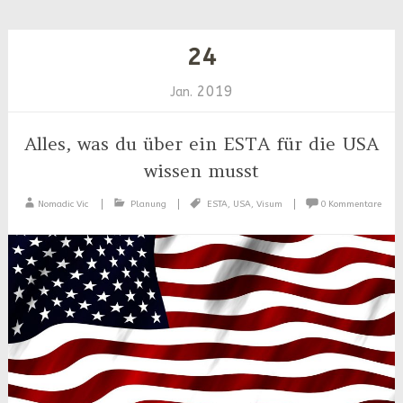
24
2019
Jan.
Alles, was du über ein ESTA für die USA
wissen musst
Nomadic Vic
Planung
ESTA
,
USA
,
Visum
0 Kommentare