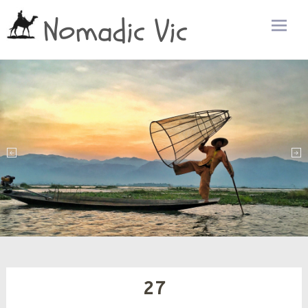
Nomadic Vic
Zum
Inhalt
sprin
27