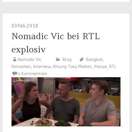
03
Feb.
2018
Nomadic Vic bei RTL
explosiv
Nomadic Vic
Blog
Bangkok
,
Fernsehen
,
Interview
,
Khlong Toey Market
,
Presse
,
RTL
4 Kommentare